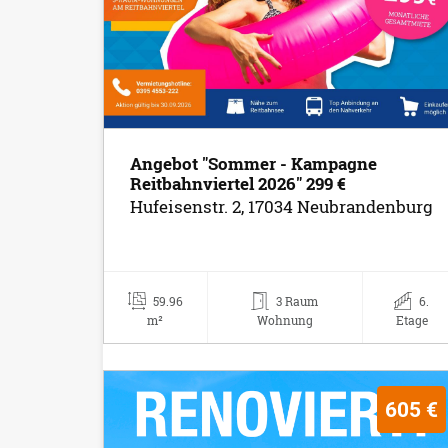
Angebot "Sommer - Kampagne
Reitbahnviertel 2026" 299 €
Hufeisenstr. 2, 17034 Neubrandenburg
59.96
3 Raum
6.
m²
Wohnung
Etage
605 €