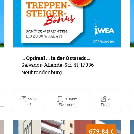
... Optimal ... in der Oststadt ...
Salvador-Allende-Str. 41, 17036
Neubrandenburg
55.08
3 Raum
4.
m²
Wohnung
Etage
679.84 €