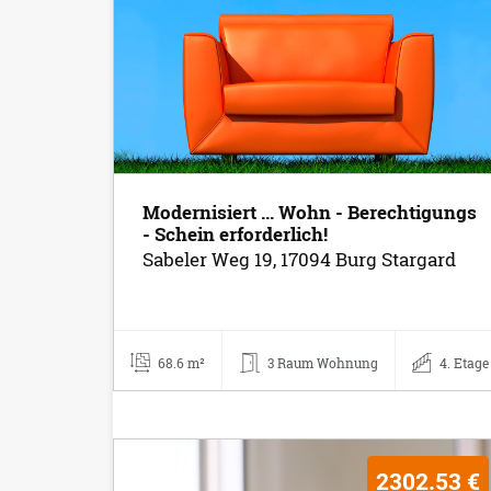
Modernisiert ... Wohn - Berechtigungs
- Schein erforderlich!
Sabeler Weg 19, 17094 Burg Stargard
68.6 m²
3 Raum Wohnung
4. Etage
2302.53 €