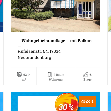
... Wohngebietsrandlage ... mit Balkon
...
Hufeisenstr. 64, 17034
Neubrandenburg
62.14
3 Raum
6.
m²
Wohnung
Etage
453 €