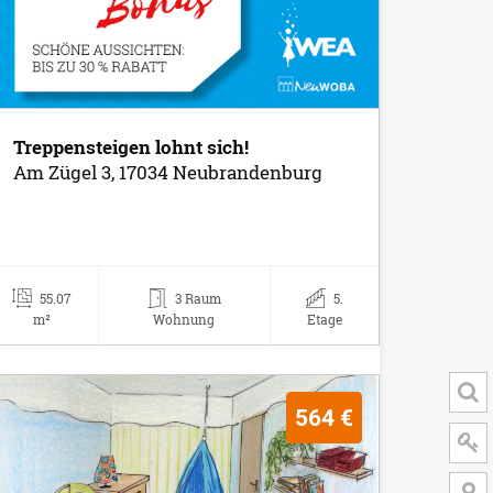
Treppensteigen lohnt sich!
Am Zügel 3, 17034 Neubrandenburg
55.07
3 Raum
5.
m²
Wohnung
Etage
564 €