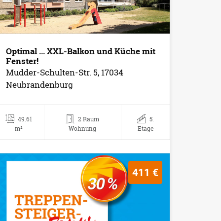
Optimal ... XXL-Balkon und Küche mit
Fenster!
Mudder-Schulten-Str. 5, 17034
Neubrandenburg
49.61
2 Raum
5.
m²
Wohnung
Etage
411 €