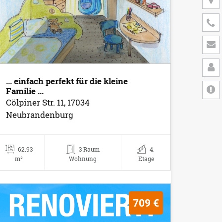
... einfach perfekt für die kleine
Familie ...
Cölpiner Str. 11, 17034
Neubrandenburg
62.93
3 Raum
4.
m²
Wohnung
Etage
709 €