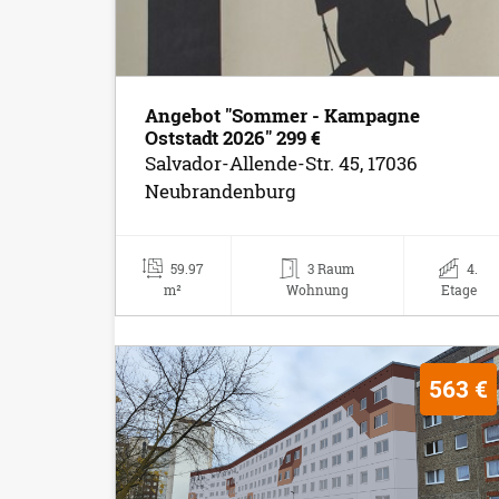
Angebot "Sommer - Kampagne
Oststadt 2026" 299 €
Salvador-Allende-Str. 45, 17036
Neubrandenburg
59.97
3 Raum
4.
m²
Wohnung
Etage
563 €