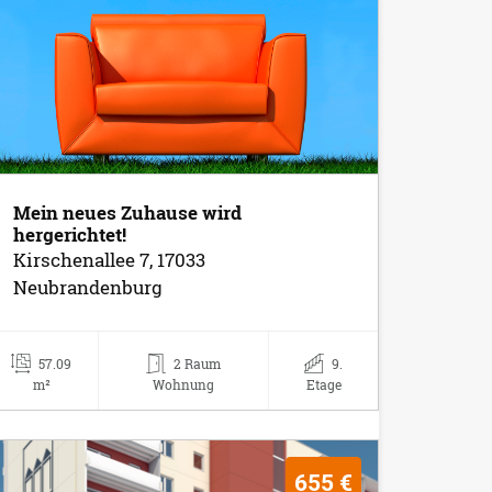
Mein neues Zuhause wird
hergerichtet!
Kirschenallee 7, 17033
Neubrandenburg
57.09
2 Raum
9.
m²
Wohnung
Etage
655 €