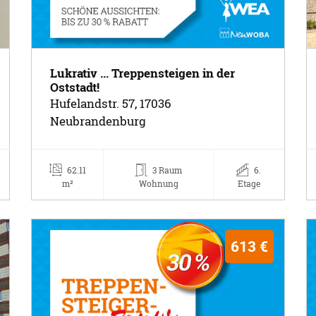
Lukrativ ... Treppensteigen in der
Oststadt!
Hufelandstr. 57, 17036
Neubrandenburg
62.11
3 Raum
6.
m²
Wohnung
Etage
613 €