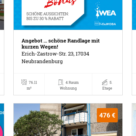
Angebot ... schöne Randlage mit
kurzen Wegen!
Erich-Zastrow-Str. 23, 17034
Neubrandenburg
76.11
4 Raum
5.
m²
Wohnung
Etage
476 €