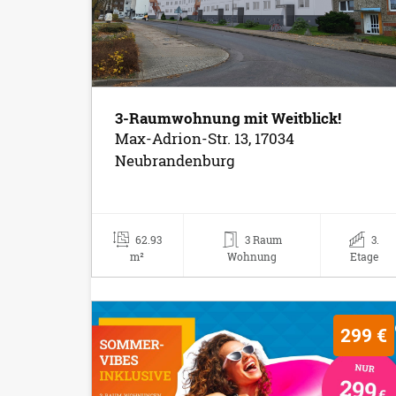
3-Raumwohnung mit Weitblick!
Max-Adrion-Str. 13, 17034
Neubrandenburg
62.93
3 Raum
3.
m²
Wohnung
Etage
299 €