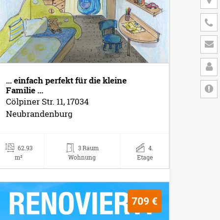
... einfach perfekt für die kleine
Familie ...
Cölpiner Str. 11, 17034
Neubrandenburg
62.93
3 Raum
4.
m²
Wohnung
Etage
709 €