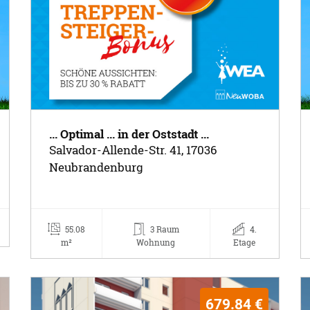
... Optimal ... in der Oststadt ...
Salvador-Allende-Str. 41, 17036
Neubrandenburg
55.08
3 Raum
4.
m²
Wohnung
Etage
679.84 €