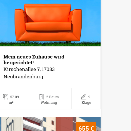
Mein neues Zuhause wird
hergerichtet!
Kirschenallee 7, 17033
Neubrandenburg
57.09
2 Raum
9.
m²
Wohnung
Etage
655 €