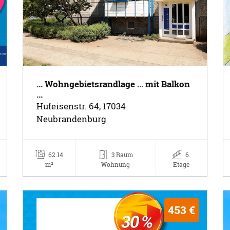
... Wohngebietsrandlage ... mit Balkon
...
Hufeisenstr. 64, 17034
Neubrandenburg
62.14
3 Raum
6.
m²
Wohnung
Etage
453 €