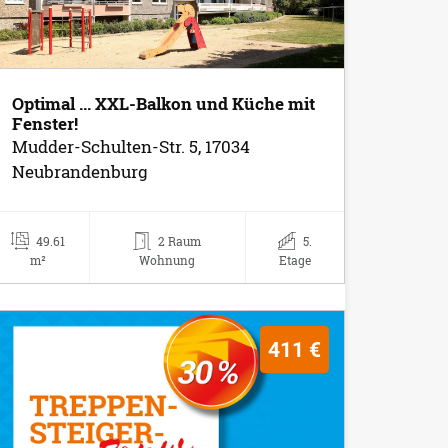
Optimal ... XXL-Balkon und Küche mit
Fenster!
Mudder-Schulten-Str. 5, 17034
Neubrandenburg
49.61
2 Raum
5.
m²
Wohnung
Etage
411 €