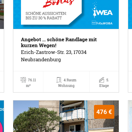
Angebot ... schöne Randlage mit
kurzen Wegen!
Erich-Zastrow-Str. 23, 17034
Neubrandenburg
76.11
4 Raum
5.
m²
Wohnung
Etage
476 €