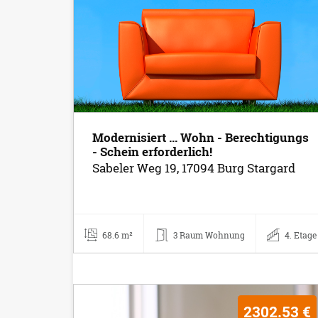
Modernisiert ... Wohn - Berechtigungs
- Schein erforderlich!
Sabeler Weg 19, 17094 Burg Stargard
68.6 m²
3 Raum Wohnung
4. Etage
2302.53 €