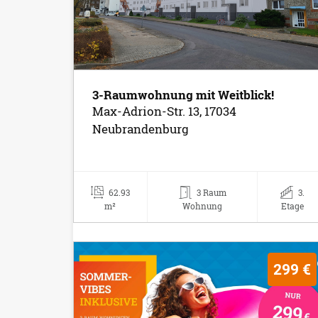
3-Raumwohnung mit Weitblick!
Max-Adrion-Str. 13, 17034
Neubrandenburg
62.93
3 Raum
3.
m²
Wohnung
Etage
299 €