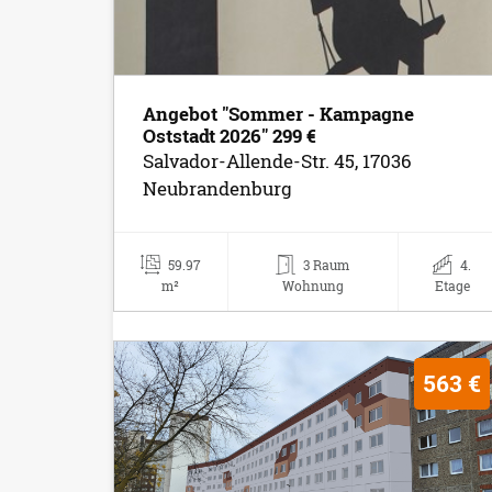
Angebot "Sommer - Kampagne
Oststadt 2026" 299 €
Salvador-Allende-Str. 45, 17036
Neubrandenburg
59.97
3 Raum
4.
m²
Wohnung
Etage
563 €