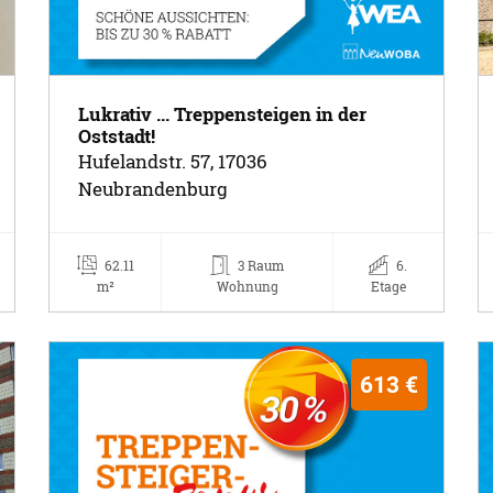
Lukrativ ... Treppensteigen in der
Oststadt!
Hufelandstr. 57, 17036
Neubrandenburg
62.11
3 Raum
6.
m²
Wohnung
Etage
613 €