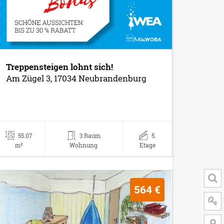
Treppensteigen lohnt sich!
Am Zügel 3, 17034 Neubrandenburg
55.07
3 Raum
5.
m²
Wohnung
Etage
564 €