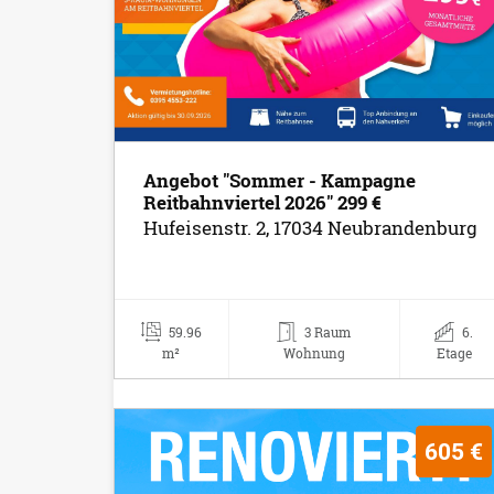
Angebot "Sommer - Kampagne
Reitbahnviertel 2026" 299 €
Hufeisenstr. 2, 17034 Neubrandenburg
59.96
3 Raum
6.
m²
Wohnung
Etage
605 €