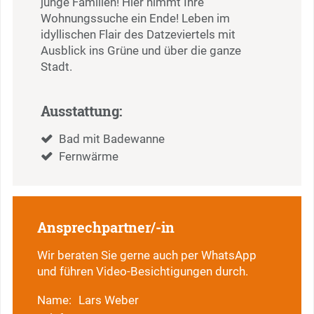
junge Familien! Hier nimmt Ihre
Wohnungssuche ein Ende! Leben im
idyllischen Flair des Datzeviertels mit
Ausblick ins Grüne und über die ganze
Stadt.
Ausstattung:
Bad mit Badewanne
Fernwärme
Ansprechpartner/-in
Wir beraten Sie gerne auch per WhatsApp
und führen Video-Besichtigungen durch.
Name:
Lars Weber