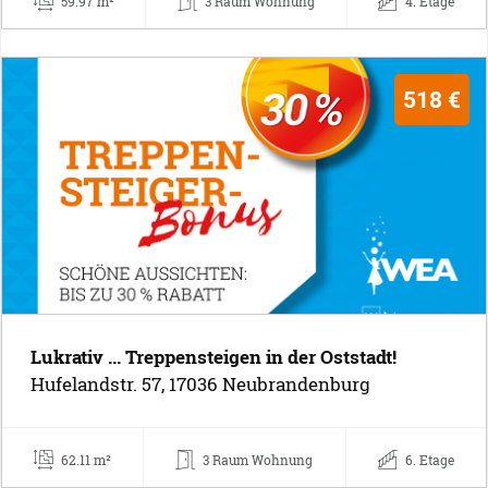
59.97 m²
3 Raum Wohnung
4. Etage
518 €
Lukrativ ... Treppensteigen in der Oststadt!
Hufelandstr. 57, 17036 Neubrandenburg
62.11 m²
3 Raum Wohnung
6. Etage