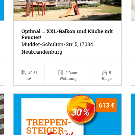
Optimal ... XXL-Balkon und Küche mit
Fenster!
Mudder-Schulten-Str. 5, 17034
Neubrandenburg
49.61
2 Raum
5.
m²
Wohnung
Etage
613 €