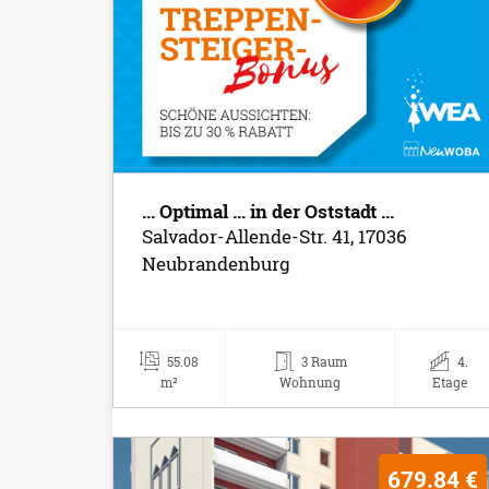
... Optimal ... in der Oststadt ...
Salvador-Allende-Str. 41, 17036
Neubrandenburg
55.08
3 Raum
4.
m²
Wohnung
Etage
679.84 €