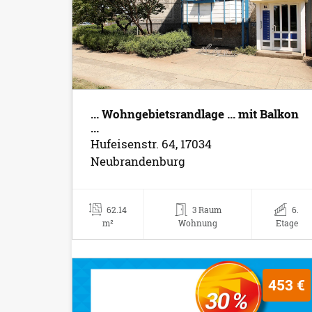
... Wohngebietsrandlage ... mit Balkon
...
Hufeisenstr. 64, 17034
Neubrandenburg
62.14
3 Raum
6.
m²
Wohnung
Etage
453 €