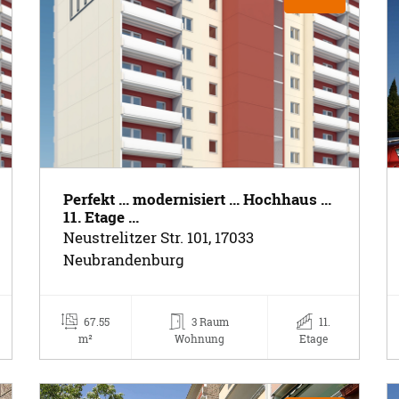
Perfekt ... modernisiert ... Hochhaus ...
11. Etage ...
Neustrelitzer Str. 101, 17033
Neubrandenburg
67.55
3 Raum
11.
m²
Wohnung
Etage