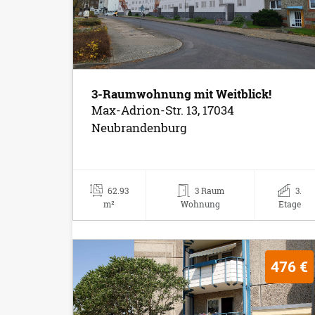
3-Raumwohnung mit Weitblick!
Max-Adrion-Str. 13, 17034
Neubrandenburg
62.93
3 Raum
3.
m²
Wohnung
Etage
476 €