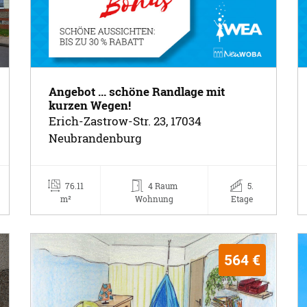
Angebot ... schöne Randlage mit
kurzen Wegen!
Erich-Zastrow-Str. 23, 17034
Neubrandenburg
76.11
4 Raum
5.
m²
Wohnung
Etage
564 €