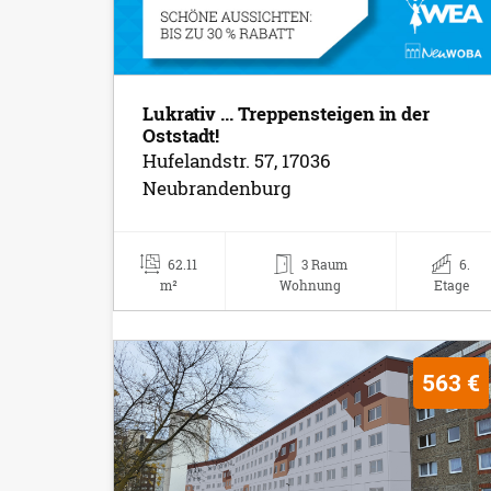
Lukrativ ... Treppensteigen in der
Oststadt!
Hufelandstr. 57, 17036
Neubrandenburg
62.11
3 Raum
6.
m²
Wohnung
Etage
563 €