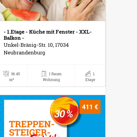
- 1.Etage - Küche mit Fenster - XXL-
Balkon -
Unkel-Bräsig-Str. 10, 17034
Neubrandenburg
36.45
1 Raum
1.
m²
Wohnung
Etage
411 €