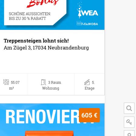
Treppensteigen lohnt sich!
Am Zügel 3, 17034 Neubrandenburg
55.07
3 Raum
5.
m²
Wohnung
Etage
605 €