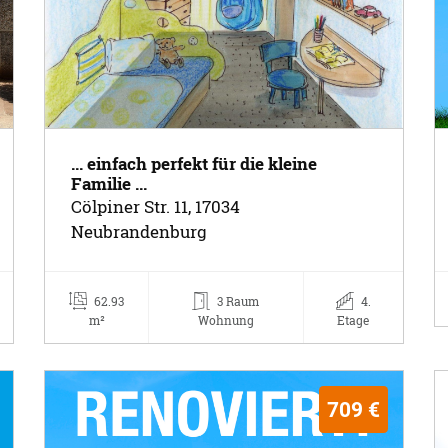
... einfach perfekt für die kleine
Familie ...
Cölpiner Str. 11, 17034
Neubrandenburg
62.93
3 Raum
4.
m²
Wohnung
Etage
709 €