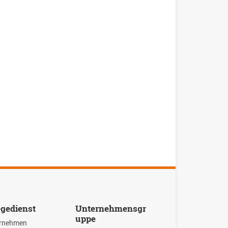
egedienst
Unternehmen
sgr
uppe
rnehmen